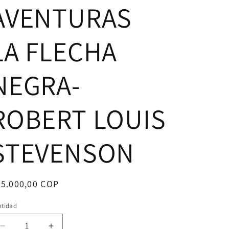
AVENTURAS
LA FLECHA
NEGRA-
ROBERT LOUIS
STEVENSON
ecio
35.000,00 COP
bitual
ntidad