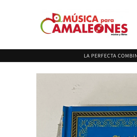
Ir
directamente
al contenido
LA PERFECTA COMBI
Ir
directamente
a la
información
del producto