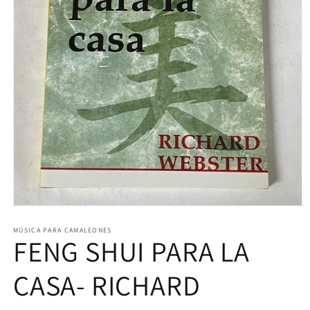
Abrir
elemento
multimedia
MÚSICA PARA CAMALEONES
FENG SHUI PARA LA
1
en
una
ventana
CASA- RICHARD
modal