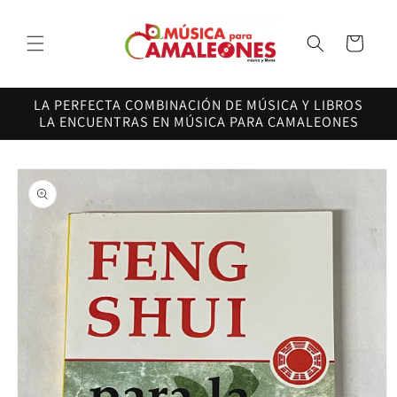
Ir
directamente
al contenido
Carrito
LA PERFECTA COMBINACIÓN DE MÚSICA Y LIBROS
LA ENCUENTRAS EN MÚSICA PARA CAMALEONES
Ir
directamente
a la
información
del producto