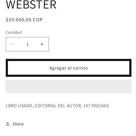
WEBSTER
Precio
$30.000,00 COP
habitual
Cantidad
Reducir
Aumentar
cantidad
cantidad
para
para
FENG
FENG
Agregar al carrito
SHUI
SHUI
PARA
PARA
LA
LA
CASA-
CASA-
RICHARD
RICHARD
WEBSTER
WEBSTER
LBRO USADO, EDITORIAL DEL AUTOR, 147 PAGINAS
Share