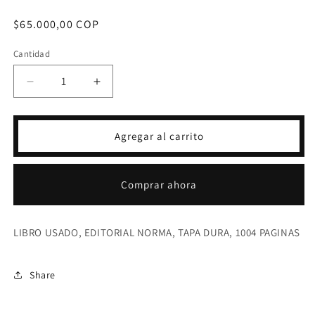
Precio
$65.000,00 COP
habitual
Cantidad
Reducir
Aumentar
cantidad
cantidad
para
para
ENCICLOPEDIA
ENCICLOPEDIA
Agregar al carrito
TEMATICA
TEMATICA
SECUNDARIA
SECUNDARIA
DISMUNDIAL
DISMUNDIAL
Comprar ahora
LIBRO USADO, EDITORIAL NORMA, TAPA DURA, 1004 PAGINAS
Share