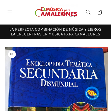
Ir
directamente
al contenido
Carrito
LA PERFECTA COMBINACIÓN DE MÚSICA Y LIBROS
LA ENCUENTRAS EN MÚSICA PARA CAMALEONES
Ir
directamente
a la
información
del producto