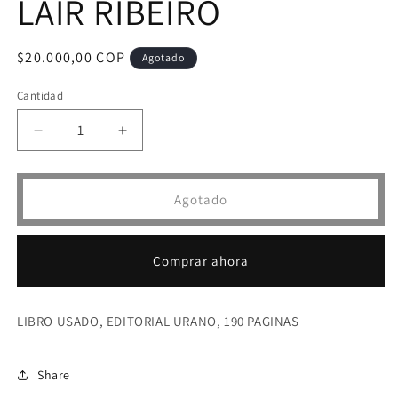
LAIR RIBEIRO
Precio
$20.000,00 COP
Agotado
habitual
Cantidad
Reducir
Aumentar
cantidad
cantidad
para
para
EL
EL
Agotado
EXITO
EXITO
NO
NO
LLEGA
LLEGA
Comprar ahora
POR
POR
CASUALIDAD-
CASUALIDAD-
DR.
DR.
LIBRO USADO, EDITORIAL URANO, 190 PAGINAS
LAIR
LAIR
RIBEIRO
RIBEIRO
Share