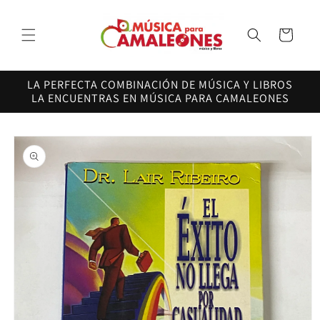
Ir
directamente
al contenido
Carrito
LA PERFECTA COMBINACIÓN DE MÚSICA Y LIBROS
LA ENCUENTRAS EN MÚSICA PARA CAMALEONES
Ir
directamente
a la
información
del producto