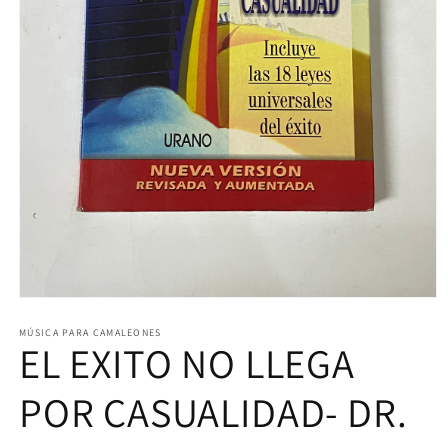
Abrir
elemento
multimedia
MÚSICA PARA CAMALEONES
EL EXITO NO LLEGA
1
en
una
ventana
POR CASUALIDAD- DR.
modal