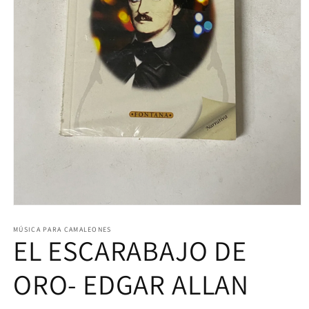
Abrir
elemento
multimedia
MÚSICA PARA CAMALEONES
EL ESCARABAJO DE
1
en
una
ventana
ORO- EDGAR ALLAN
modal