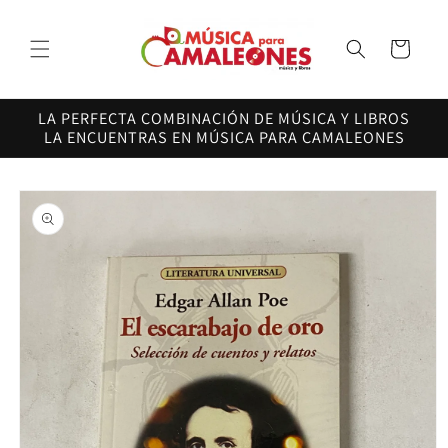
Ir
directamente
al contenido
Carrito
LA PERFECTA COMBINACIÓN DE MÚSICA Y LIBROS
LA ENCUENTRAS EN MÚSICA PARA CAMALEONES
Ir
directamente
a la
información
del producto