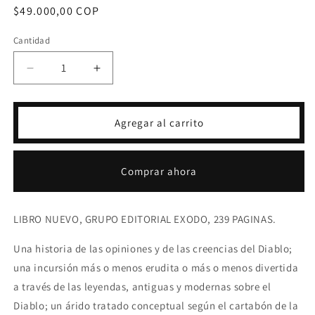
Precio
$49.000,00 COP
habitual
Cantidad
Reducir
Aumentar
cantidad
cantidad
para
para
EL
EL
Agregar al carrito
DIABLO
DIABLO
-
-
GIOVANNI
GIOVANNI
Comprar ahora
PAPINI
PAPINI
LIBRO NUEVO, GRUPO EDITORIAL EXODO, 239 PAGINAS.
Una historia de las opiniones y de las creencias del Diablo;
una incursión más o menos erudita o más o menos divertida
a través de las leyendas, antiguas y modernas sobre el
Diablo; un árido tratado conceptual según el cartabón de la