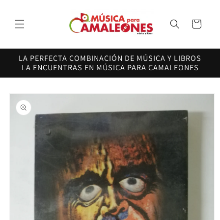
Ir
directamente
al contenido
Carrito
LA PERFECTA COMBINACIÓN DE MÚSICA Y LIBROS
LA ENCUENTRAS EN MÚSICA PARA CAMALEONES
Ir
directamente
a la
información
del producto