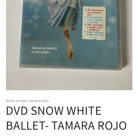
Abrir
elemento
multimedia
MÚSICA PARA CAMALEONES
DVD SNOW WHITE
1
en
una
ventana
BALLET- TAMARA ROJO
modal