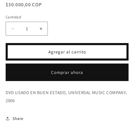
Precio
$30.000,00 COP
habitual
Cantidad
Reducir
Aumentar
cantidad
cantidad
para
para
DVD
DVD
Agregar al carrito
SNOW
SNOW
WHITE
WHITE
BALLET-
BALLET-
Comprar ahora
TAMARA
TAMARA
ROJO
ROJO
DVD USADO EN BUEN ESTADO, UNIVERSAL MUSIC COMPANY,
2006
Share