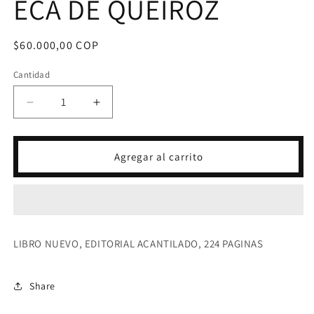
ECA DE QUEIROZ
Precio
$60.000,00 COP
habitual
Cantidad
Reducir
Aumentar
cantidad
cantidad
para
para
DESDE
DESDE
Agregar al carrito
PARIS
PARIS
CRONICAS
CRONICAS
Y
Y
ENSAYOS-
ENSAYOS-
ECA
ECA
DE
DE
LIBRO NUEVO, EDITORIAL ACANTILADO, 224 PAGINAS
QUEIROZ
QUEIROZ
Share