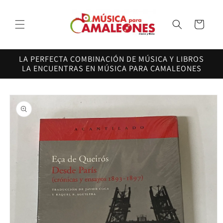
Ir
directamente
al contenido
Carrito
LA PERFECTA COMBINACIÓN DE MÚSICA Y LIBROS
LA ENCUENTRAS EN MÚSICA PARA CAMALEONES
Ir
directamente
a la
información
del producto