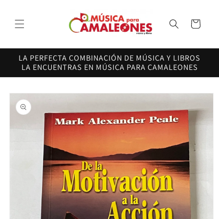
Ir
directamente
al contenido
Carrito
LA PERFECTA COMBINACIÓN DE MÚSICA Y LIBROS
LA ENCUENTRAS EN MÚSICA PARA CAMALEONES
Ir
directamente
a la
información
del producto