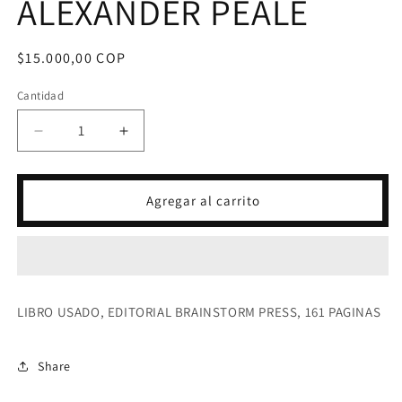
ALEXANDER PEALE
Precio
$15.000,00 COP
habitual
Cantidad
Reducir
Aumentar
cantidad
cantidad
para
para
DE
DE
Agregar al carrito
LA
LA
MOTIVACION
MOTIVACION
A
A
LA
LA
ACCION-
ACCION-
MARK
MARK
LIBRO USADO, EDITORIAL BRAINSTORM PRESS, 161 PAGINAS
ALEXANDER
ALEXANDER
PEALE
PEALE
Share