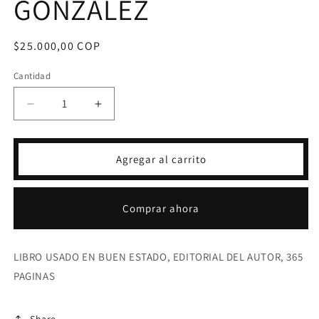
GONZALEZ
Precio
$25.000,00 COP
habitual
Cantidad
Reducir
Aumentar
cantidad
cantidad
para
para
CUATRO
CUATRO
Agregar al carrito
AMORES
AMORES
-
-
GONZALO
GONZALO
Comprar ahora
GALLO
GALLO
GONZALEZ
GONZALEZ
LIBRO USADO EN BUEN ESTADO, EDITORIAL DEL AUTOR, 365
PAGINAS
Share