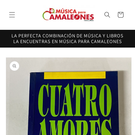
Ir
directamente
al contenido
Carrito
LA PERFECTA COMBINACIÓN DE MÚSICA Y LIBROS
LA ENCUENTRAS EN MÚSICA PARA CAMALEONES
Ir
directamente
a la
información
del producto