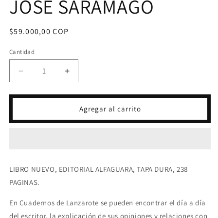
JOSE SARAMAGO
Precio
$59.000,00 COP
habitual
Cantidad
Reducir
Aumentar
cantidad
cantidad
para
para
CUADERNOS
CUADERNOS
Agregar al carrito
DE
DE
LANZAROTE
LANZAROTE
4
4
(1997)
(1997)
-
-
JOSE
JOSE
LIBRO NUEVO, EDITORIAL ALFAGUARA, TAPA DURA, 238
SARAMAGO
SARAMAGO
PAGINAS.
En Cuadernos de Lanzarote se pueden encontrar el día a día
del escritor, la explicación de sus opiniones y relaciones con