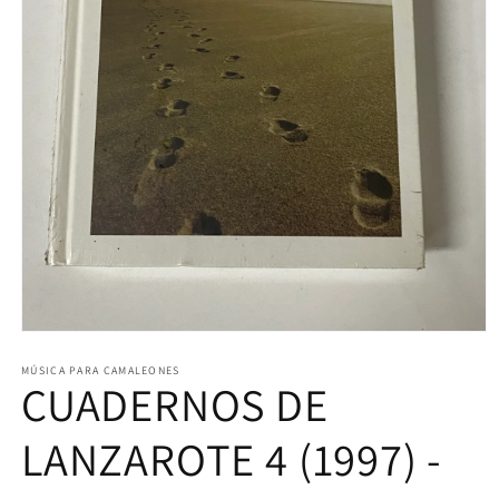
Abrir
elemento
multimedia
MÚSICA PARA CAMALEONES
CUADERNOS DE
1
en
una
ventana
LANZAROTE 4 (1997) -
modal