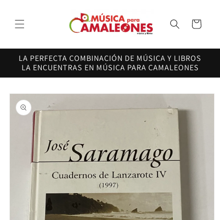
Ir
directamente
al contenido
Carrito
LA PERFECTA COMBINACIÓN DE MÚSICA Y LIBROS
LA ENCUENTRAS EN MÚSICA PARA CAMALEONES
Ir
directamente
a la
información
del producto