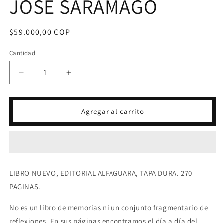
JOSE SARAMAGO
Precio
$59.000,00 COP
habitual
Cantidad
Reducir
Aumentar
cantidad
cantidad
para
para
CUADERNOS
CUADERNOS
Agregar al carrito
DE
DE
LANZAROTE
LANZAROTE
3
3
(1996)
(1996)
-
-
JOSE
JOSE
LIBRO NUEVO, EDITORIAL ALFAGUARA, TAPA DURA. 270
SARAMAGO
SARAMAGO
PAGINAS.
No es un libro de memorias ni un conjunto fragmentario de
reflexiones. En sus páginas encontramos el día a día del