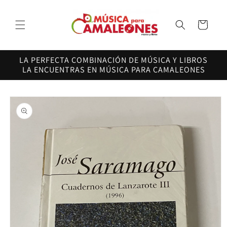
Ir
directamente
al contenido
Carrito
LA PERFECTA COMBINACIÓN DE MÚSICA Y LIBROS
LA ENCUENTRAS EN MÚSICA PARA CAMALEONES
Ir
directamente
a la
información
del producto