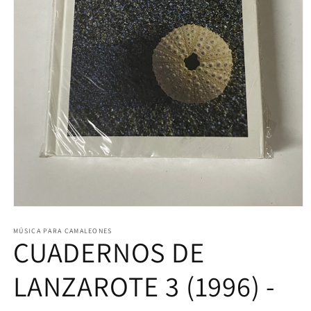
Abrir
elemento
multimedia
MÚSICA PARA CAMALEONES
CUADERNOS DE
1
en
una
ventana
LANZAROTE 3 (1996) -
modal