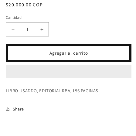
Precio
$20.000,00 COP
habitual
Cantidad
Reducir
Aumentar
cantidad
cantidad
para
para
CONVIVIR-
CONVIVIR-
Agregar al carrito
ANDREA
ANDREA
RICCARDI
RICCARDI
LIBRO USADDO, EDITORIAL RBA, 156 PAGINAS
Share