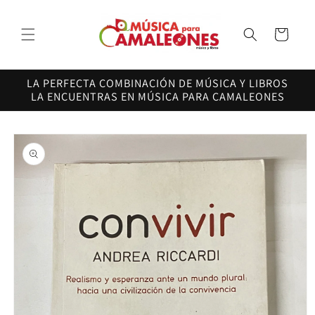
Ir
directamente
al contenido
Carrito
LA PERFECTA COMBINACIÓN DE MÚSICA Y LIBROS
LA ENCUENTRAS EN MÚSICA PARA CAMALEONES
Ir
directamente
a la
información
del producto