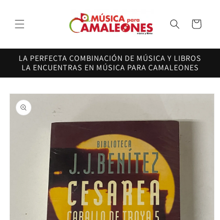
Ir
directamente
al contenido
Carrito
LA PERFECTA COMBINACIÓN DE MÚSICA Y LIBROS
LA ENCUENTRAS EN MÚSICA PARA CAMALEONES
Ir
directamente
a la
información
del producto