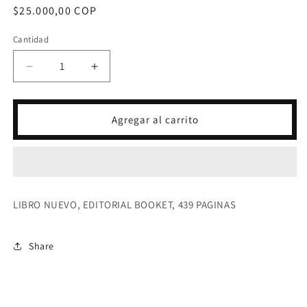
Precio
$25.000,00 COP
habitual
Cantidad
Reducir
Aumentar
cantidad
cantidad
para
para
CESAREA
CESAREA
Agregar al carrito
CABALLO
CABALLO
DE
DE
TROYA
TROYA
5-
5-
J.J.
J.J.
BENITEZ
BENITEZ
LIBRO NUEVO, EDITORIAL BOOKET, 439 PAGINAS
Share