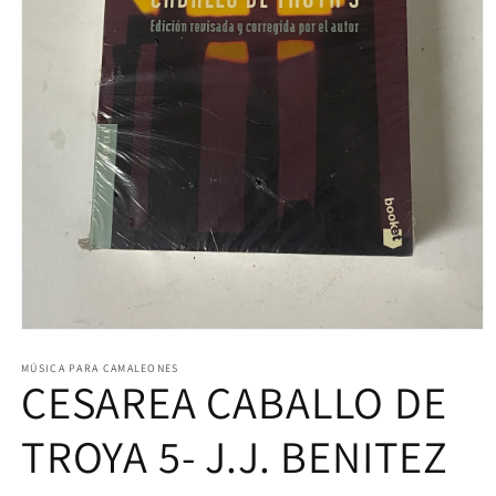
Abrir
elemento
multimedia
MÚSICA PARA CAMALEONES
CESAREA CABALLO DE
1
en
una
ventana
TROYA 5- J.J. BENITEZ
modal