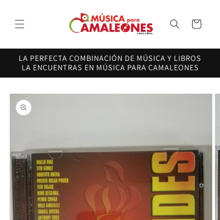
Ir
directamente
al contenido
Carrito
LA PERFECTA COMBINACIÓN DE MÚSICA Y LIBROS
LA ENCUENTRAS EN MÚSICA PARA CAMALEONES
Ir
directamente
a la
información
del producto