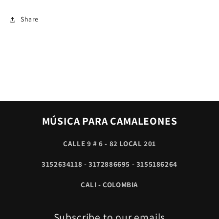
X
X
2
2
Share
MÚSICA PARA CAMALEONES
CALLE 9 # 6 - 82 LOCAL 201
3152634118 - 3172886695 - 3155186264
CALI - COLOMBIA
Subscribe to our emails