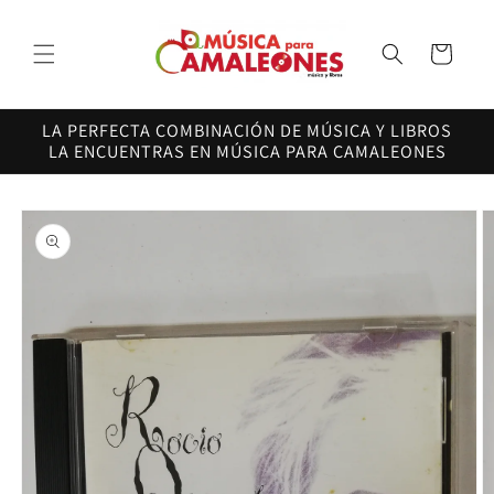
Ir
directamente
al contenido
Carrito
LA PERFECTA COMBINACIÓN DE MÚSICA Y LIBROS
LA ENCUENTRAS EN MÚSICA PARA CAMALEONES
Ir
directamente
a la
información
del producto