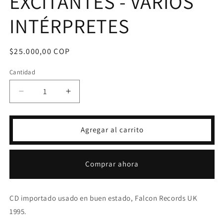
EXCITANTES - VARIOS
INTÉRPRETES
Precio
$25.000,00 COP
habitual
Cantidad
Reducir
Aumentar
cantidad
cantidad
para
para
CD
CD
Agregar al carrito
RITMOS
RITMOS
EXCITANTES
EXCITANTES
-
-
Comprar ahora
VARIOS
VARIOS
INTÉRPRETES
INTÉRPRETES
CD importado usado en buen estado, Falcon Records UK
1995.