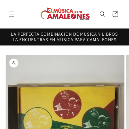
Ir
directamente
al contenido
Carrito
LA PERFECTA COMBINACIÓN DE MÚSICA Y LIBROS
LA ENCUENTRAS EN MÚSICA PARA CAMALEONES
Ir
directamente
a la
información
del producto