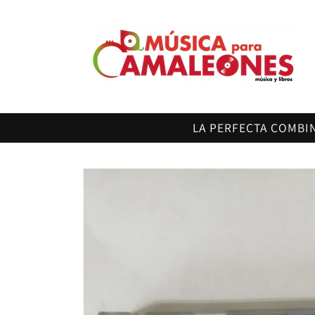
Ir
directamente
al contenido
LA PERFECTA COMBI
Ir
directamente
a la
información
del producto