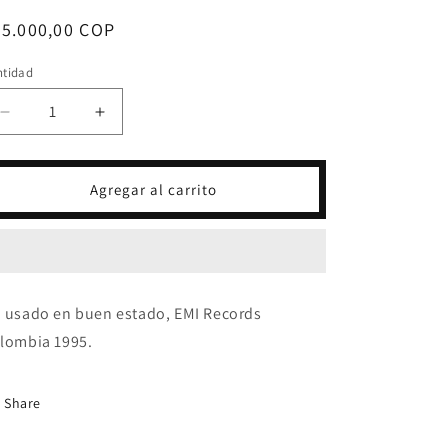
ecio
25.000,00 COP
bitual
ntidad
Reducir
Aumentar
cantidad
cantidad
para
para
CD
CD
Agregar al carrito
REGGAE
REGGAE
&amp;
&amp;
SUN
SUN
-
-
VARIOS
VARIOS
INTÉRPRETES
INTÉRPRETES
 usado en buen estado, EMI Records
lombia 1995.
Share