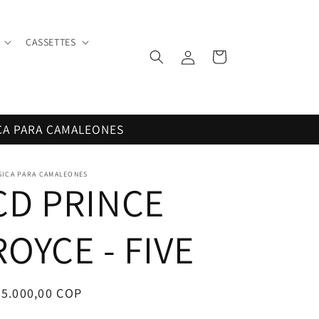
CASSETTES
Iniciar
Carrito
sesión
CA PARA CAMALEONES
SICA PARA CAMALEONES
CD PRINCE
ROYCE - FIVE
ecio
35.000,00 COP
bitual