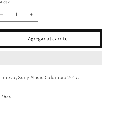
ntidad
Reducir
Aumentar
cantidad
cantidad
para
para
CD
CD
Agregar al carrito
PRINCE
PRINCE
ROYCE
ROYCE
-
-
FIVE
FIVE
 nuevo, Sony Music Colombia 2017.
Share