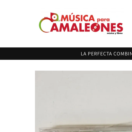
Ir
directamente
al contenido
LA PERFECTA COMBI
Ir
directamente
a la
información
del producto