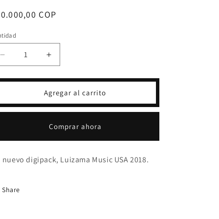
ecio
50.000,00 COP
bitual
ntidad
Reducir
Aumentar
cantidad
cantidad
para
para
CD
CD
Agregar al carrito
PEDRO
PEDRO
BERMUDEZ
BERMUDEZ
-
-
Comprar ahora
ARRANSANDO
ARRANSANDO
 nuevo digipack, Luizama Music USA 2018.
Share