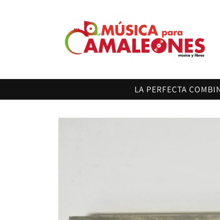
Ir
directamente
al contenido
LA PERFECTA COMBI
Ir
directamente
a la
información
del producto