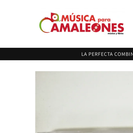
Ir
directamente
al contenido
LA PERFECTA COMBI
Ir
directamente
a la
información
del producto