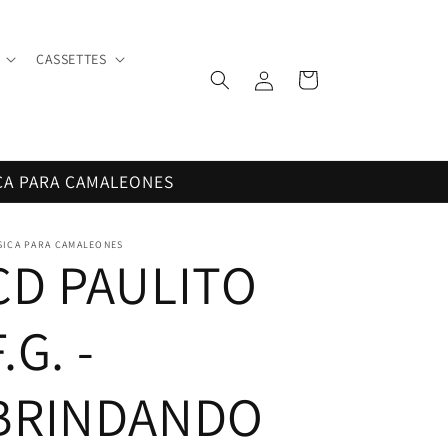
CASSETTES
Iniciar
Carrito
sesión
CA PARA CAMALEONES
SICA PARA CAMALEONES
CD PAULITO
.G. -
BRINDANDO