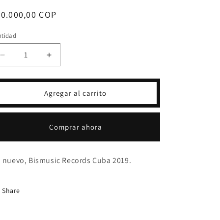
ecio
50.000,00 COP
bitual
ntidad
Reducir
Aumentar
cantidad
cantidad
para
para
CD
CD
Agregar al carrito
PAULITO
PAULITO
F.G.
F.G.
-
-
Comprar ahora
BRINDANDO
BRINDANDO
 nuevo, Bismusic Records Cuba 2019.
Share