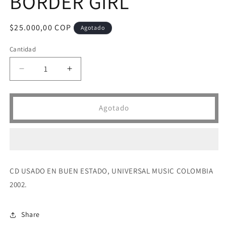
BORDER GIRL
Precio
$25.000,00 COP
Agotado
habitual
Cantidad
Reducir
Aumentar
cantidad
cantidad
para
para
CD
CD
Agotado
PAULINA
PAULINA
RUBIO
RUBIO
-
-
BORDER
BORDER
GIRL
GIRL
CD USADO EN BUEN ESTADO, UNIVERSAL MUSIC COLOMBIA
2002.
Share