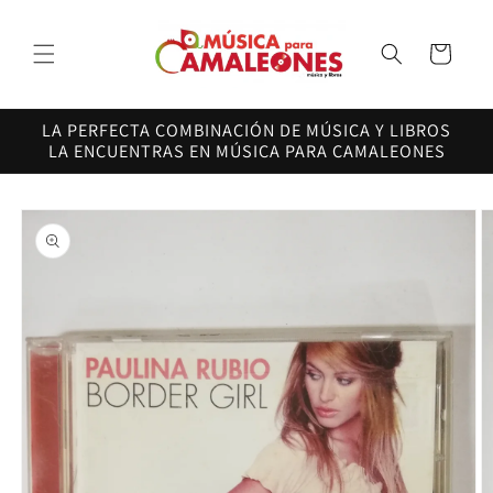
Ir
directamente
al contenido
Carrito
LA PERFECTA COMBINACIÓN DE MÚSICA Y LIBROS
LA ENCUENTRAS EN MÚSICA PARA CAMALEONES
Ir
directamente
a la
información
del producto