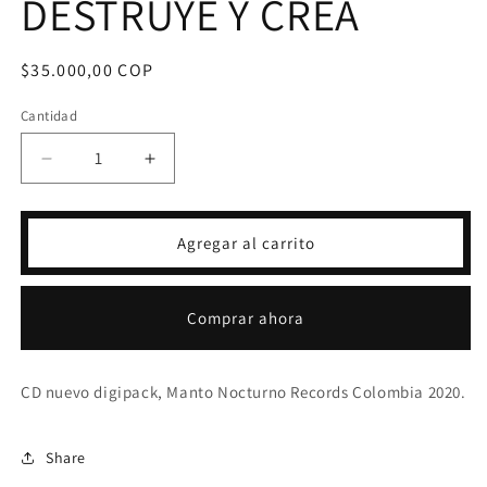
DESTRUYE Y CREA
Precio
$35.000,00 COP
habitual
Cantidad
Reducir
Aumentar
cantidad
cantidad
para
para
CD
CD
Agregar al carrito
OSCURA
OSCURA
CONGREGACION
CONGREGACION
-
-
Comprar ahora
DESTRUYE
DESTRUYE
Y
Y
CREA
CREA
CD nuevo digipack, Manto Nocturno Records Colombia 2020.
Share