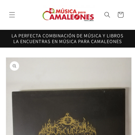
Ir
directamente
al contenido
Carrito
LA PERFECTA COMBINACIÓN DE MÚSICA Y LIBROS
LA ENCUENTRAS EN MÚSICA PARA CAMALEONES
Ir
directamente
a la
información
del producto