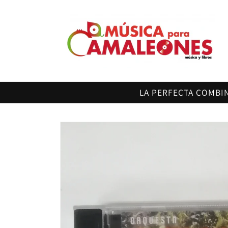
Ir
directamente
al contenido
LA PERFECTA COMBI
Ir
directamente
a la
información
del producto