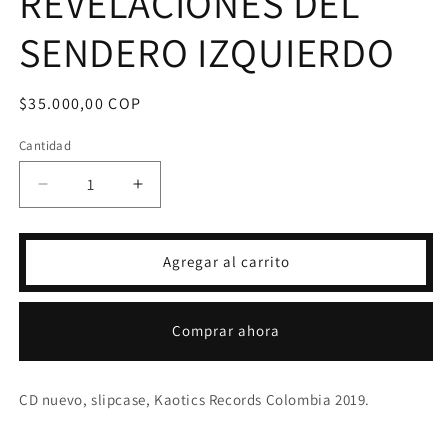
REVELACIONES DEL
SENDERO IZQUIERDO
Precio
$35.000,00 COP
habitual
Cantidad
Reducir
Aumentar
cantidad
cantidad
para
para
CD
CD
Agregar al carrito
NAZGUL
NAZGUL
-
-
CAÓTICAS
CAÓTICAS
Comprar ahora
REVELACIONES
REVELACIONES
DEL
DEL
SENDERO
SENDERO
CD nuevo, slipcase, Kaotics Records Colombia 2019.
IZQUIERDO
IZQUIERDO