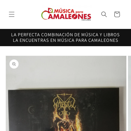
Ir
directamente
al contenido
Carrito
LA PERFECTA COMBINACIÓN DE MÚSICA Y LIBROS
LA ENCUENTRAS EN MÚSICA PARA CAMALEONES
Ir
directamente
a la
información
del producto