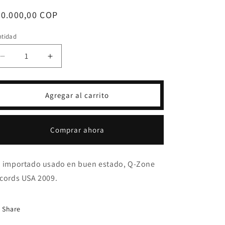
ecio
20.000,00 COP
bitual
ntidad
Reducir
Aumentar
cantidad
cantidad
para
para
CD
CD
Agregar al carrito
LOS
LOS
TRES
TRES
REYES
REYES
Comprar ahora
-
-
EN
EN
VIVO
VIVO
 importado usado en buen estado, Q-Zone
cords USA 2009.
Share