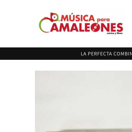
Ir
directamente
al contenido
LA PERFECTA COMBI
Ir
directamente
a la
información
del producto