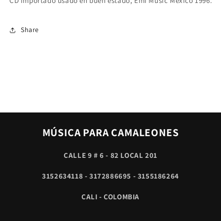
CD importado usado en buen estado, Emi Music Mexico 1996.
CORRIDOS
CORRIDOS
DE
DE
ALTO
ALTO
Share
PODER
PODER
MÚSICA PARA CAMALEONES
CALLE 9 # 6 - 82 LOCAL 201
3152634118 - 3172886695 - 3155186264
CALI - COLOMBIA