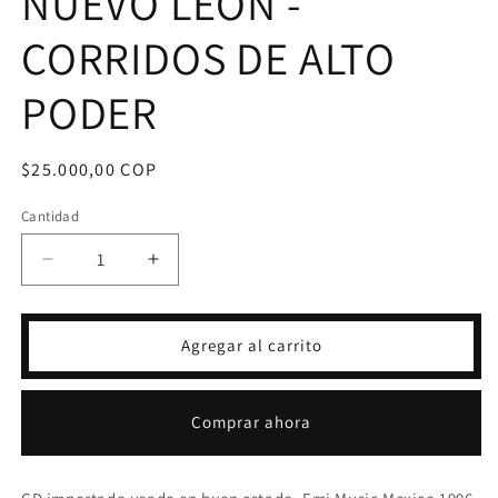
NUEVO LEON -
CORRIDOS DE ALTO
PODER
Precio
$25.000,00 COP
habitual
Cantidad
Reducir
Aumentar
cantidad
cantidad
para
para
CD
CD
Agregar al carrito
LOS
LOS
INVASORES
INVASORES
DE
DE
Comprar ahora
NUEVO
NUEVO
LEON
LEON
-
-