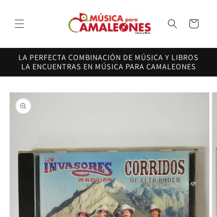
Ir
directamente
al contenido
Carrito
LA PERFECTA COMBINACIÓN DE MÚSICA Y LIBROS
LA ENCUENTRAS EN MÚSICA PARA CAMALEONES
Ir
directamente
a la
información
del producto