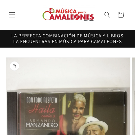
Ir
directamente
al contenido
Carrito
LA PERFECTA COMBINACIÓN DE MÚSICA Y LIBROS
LA ENCUENTRAS EN MÚSICA PARA CAMALEONES
Ir
directamente
a la
información
del producto