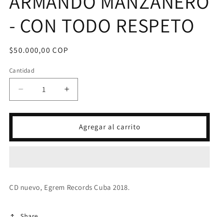
ARMANDO MANZANERO
- CON TODO RESPETO
Precio
$50.000,00 COP
habitual
Cantidad
Reducir
Aumentar
cantidad
cantidad
para
para
CD
CD
Agregar al carrito
HAILA
HAILA
CANTA
CANTA
A
A
ARMANDO
ARMANDO
MANZANERO
MANZANERO
-
-
CD nuevo, Egrem Records Cuba 2018.
CON
CON
TODO
TODO
RESPETO
RESPETO
Share