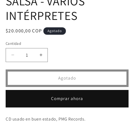
SALSA - VARIOS
INTÉRPRETES
Precio
$20.000,00 COP
Agotado
habitual
Cantidad
Reducir
Aumentar
cantidad
cantidad
para
para
CD
CD
Agotado
EL
EL
MEJOR
MEJOR
DE
DE
Comprar ahora
LA
LA
SALSA
SALSA
-
-
CD usado en buen estado, PMG Records.
VARIOS
VARIOS
INTÉRPRETES
INTÉRPRETES