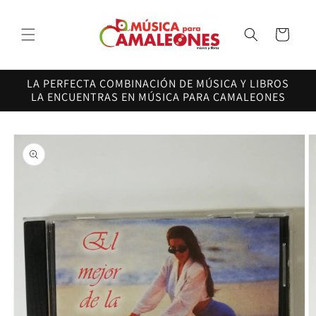
Ir
directamente
al contenido
Carrito
LA PERFECTA COMBINACIÓN DE MÚSICA Y LIBROS
LA ENCUENTRAS EN MÚSICA PARA CAMALEONES
Ir
directamente
a la
información
del producto