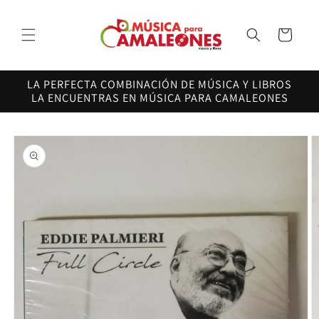
Ir
directamente
al contenido
Carrito
LA PERFECTA COMBINACIÓN DE MÚSICA Y LIBROS
LA ENCUENTRAS EN MÚSICA PARA CAMALEONES
Ir
directamente
a la
información
del producto