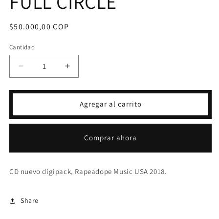
FULL CIRCLE
Precio
$50.000,00 COP
habitual
Cantidad
Reducir
Aumentar
cantidad
cantidad
para
para
CD
CD
Agregar al carrito
EDDIE
EDDIE
PALMIERI
PALMIERI
-
-
Comprar ahora
FULL
FULL
CIRCLE
CIRCLE
CD nuevo digipack, Rapeadope Music USA 2018.
Share