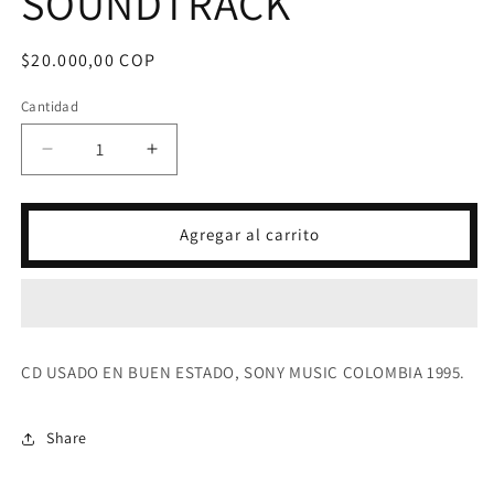
SOUNDTRACK
Precio
$20.000,00 COP
habitual
Cantidad
Reducir
Aumentar
cantidad
cantidad
para
para
CD
CD
Agregar al carrito
DESPERADO
DESPERADO
-
-
THE
THE
SOUNDTRACK
SOUNDTRACK
CD USADO EN BUEN ESTADO, SONY MUSIC COLOMBIA 1995.
Share