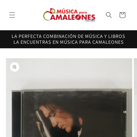
Ir
directamente
al contenido
Carrito
LA PERFECTA COMBINACIÓN DE MÚSICA Y LIBROS
LA ENCUENTRAS EN MÚSICA PARA CAMALEONES
Ir
directamente
a la
información
del producto