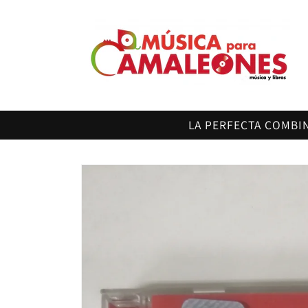
Ir
directamente
al contenido
LA PERFECTA COMBI
Ir
directamente
a la
información
del producto