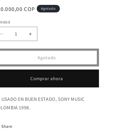
ecio
20.000,00 COP
Agotado
bitual
ntidad
Reducir
Aumentar
cantidad
cantidad
para
para
CD
CD
Agotado
CHAYANNE
CHAYANNE
-
-
ATADO
ATADO
Comprar ahora
A
A
TU
TU
AMOR
AMOR
 USADO EN BUEN ESTADO, SONY MUSIC
LOMBIA 1998.
Share