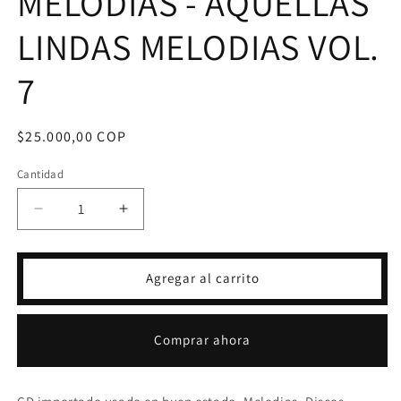
MELODIAS - AQUELLAS
LINDAS MELODIAS VOL.
7
Precio
$25.000,00 COP
habitual
Cantidad
Reducir
Aumentar
cantidad
cantidad
para
para
CD
CD
Agregar al carrito
AQUELLAS
AQUELLAS
LINDAS
LINDAS
MELODIAS
MELODIAS
Comprar ahora
-
-
AQUELLAS
AQUELLAS
LINDAS
LINDAS