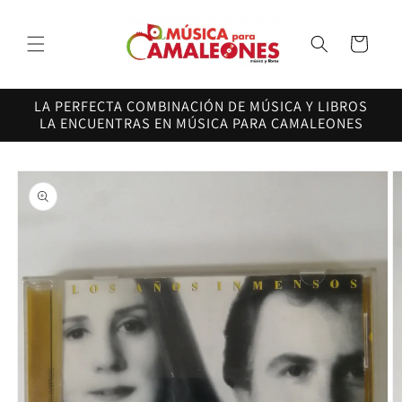
Ir
directamente
al contenido
Carrito
LA PERFECTA COMBINACIÓN DE MÚSICA Y LIBROS
LA ENCUENTRAS EN MÚSICA PARA CAMALEONES
Ir
directamente
a la
información
del producto