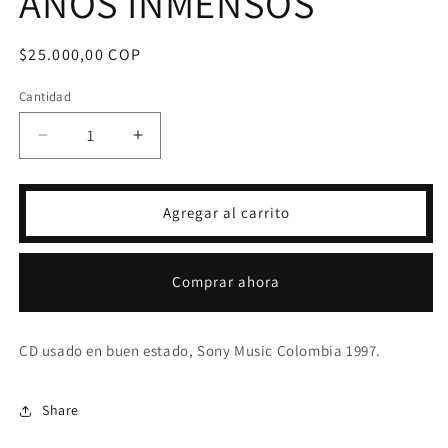
AÑOS INMENSOS
Precio
$25.000,00 COP
habitual
Cantidad
Reducir
Aumentar
cantidad
cantidad
para
para
CD
CD
Agregar al carrito
ANA
ANA
Y
Y
JAIME
JAIME
Comprar ahora
-
-
LOS
LOS
AÑOS
AÑOS
CD usado en buen estado, Sony Music Colombia 1997.
INMENSOS
INMENSOS
Share