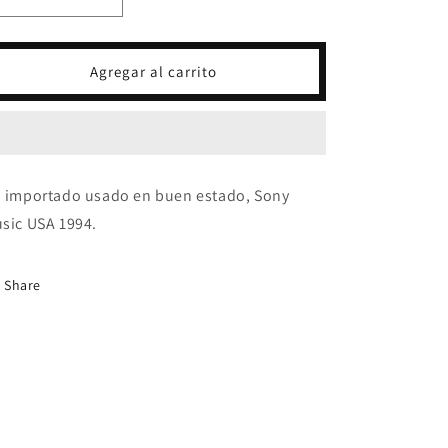
Reducir
Aumentar
cantidad
cantidad
para
para
CD
CD
Agregar al carrito
ALEJANDRO
ALEJANDRO
FERNANDEZ
FERNANDEZ
-
-
GRANDES
GRANDES
EXITOS
EXITOS
A
A
 importado usado en buen estado, Sony
LA
LA
sic USA 1994.
MANERA
MANERA
DE
DE
ALEJANDRO
ALEJANDRO
Share
FERNANDEZ
FERNANDEZ