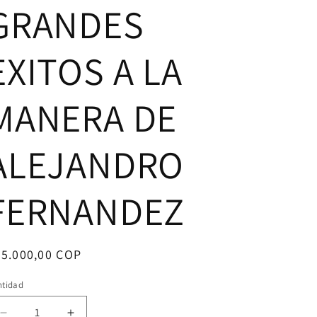
GRANDES
EXITOS A LA
MANERA DE
ALEJANDRO
FERNANDEZ
ecio
25.000,00 COP
bitual
ntidad