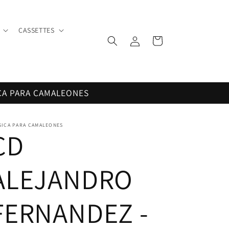
CASSETTES
Iniciar
Carrito
sesión
CA PARA CAMALEONES
SICA PARA CAMALEONES
CD
ALEJANDRO
FERNANDEZ -