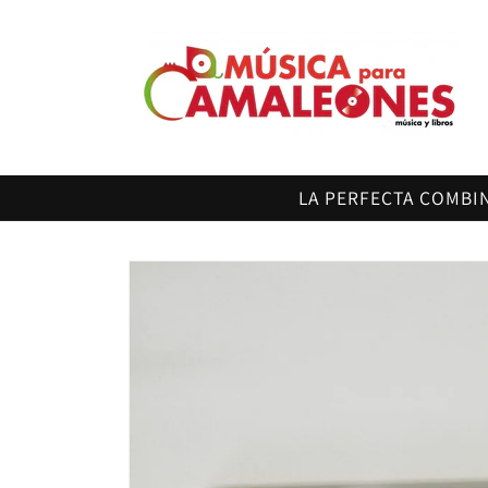
Ir
directamente
al contenido
LA PERFECTA COMBI
Ir
directamente
a la
información
del producto