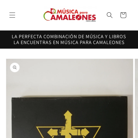
Ir
directamente
al contenido
Carrito
LA PERFECTA COMBINACIÓN DE MÚSICA Y LIBROS
LA ENCUENTRAS EN MÚSICA PARA CAMALEONES
Ir
directamente
a la
información
del producto