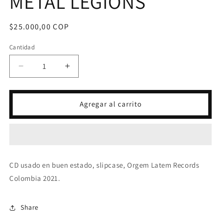
METAL LEGIONS
Precio
$25.000,00 COP
habitual
Cantidad
Reducir
Aumentar
cantidad
cantidad
para
para
CD
CD
Agregar al carrito
AHRIMAN
AHRIMAN
-
-
BLACK
BLACK
METAL
METAL
LEGIONS
LEGIONS
CD usado en buen estado, slipcase, Orgem Latem Records
Colombia 2021.
Share