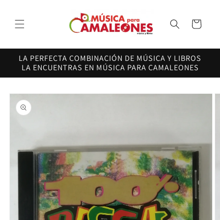
Ir
directamente
al contenido
Carrito
LA PERFECTA COMBINACIÓN DE MÚSICA Y LIBROS
LA ENCUENTRAS EN MÚSICA PARA CAMALEONES
Ir
directamente
a la
información
del producto