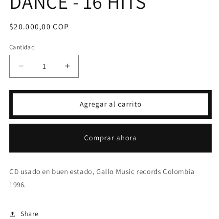
DANCE - 16 HITS
Precio
$20.000,00 COP
habitual
Cantidad
Reducir
Aumentar
cantidad
cantidad
para
para
CD
CD
Agregar al carrito
100%
100%
REGGAE
REGGAE
DANCE
DANCE
Comprar ahora
-
-
16
16
HITS
HITS
CD usado en buen estado, Gallo Music records Colombia
1996.
Share