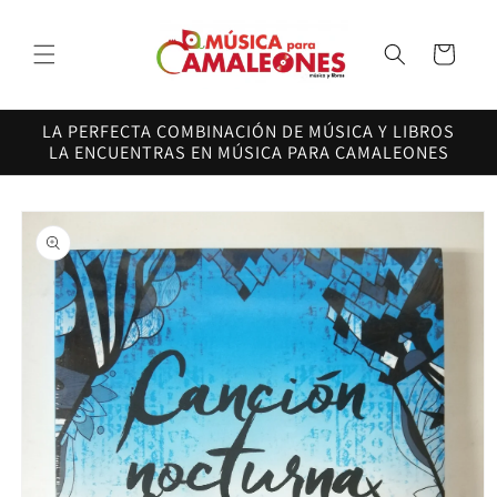
Ir
directamente
al contenido
Carrito
LA PERFECTA COMBINACIÓN DE MÚSICA Y LIBROS
LA ENCUENTRAS EN MÚSICA PARA CAMALEONES
Ir
directamente
a la
información
del producto