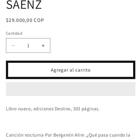
SAENZ
Precio
$29.000,00 COP
habitual
Cantidad
Reducir
Aumentar
cantidad
cantidad
para
para
CANCIÓN
CANCIÓN
Agregar al carrito
NOCTURNA
NOCTURNA
-
-
BENJAMIN
BENJAMIN
ALIRE
ALIRE
SAENZ
SAENZ
Libro nuevo, ediciones Destino, 303 páginas.
Canción nocturna Por Benjamín Alire ,¿Qué pasa cuando la