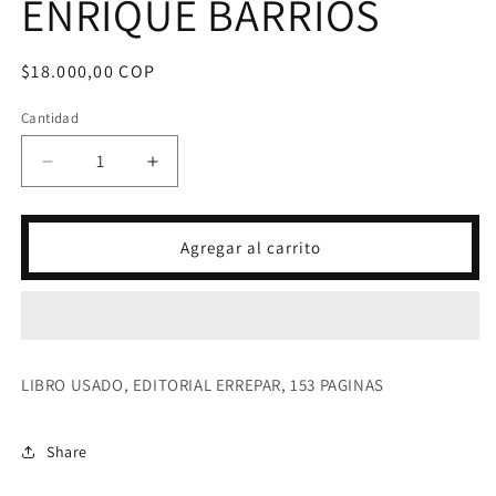
ENRIQUE BARRIOS
Precio
$18.000,00 COP
habitual
Cantidad
Reducir
Aumentar
cantidad
cantidad
para
para
AMI
AMI
Agregar al carrito
REGRESA
REGRESA
SEGUNDA
SEGUNDA
PARTE-
PARTE-
ENRIQUE
ENRIQUE
BARRIOS
BARRIOS
LIBRO USADO, EDITORIAL ERREPAR, 153 PAGINAS
Share