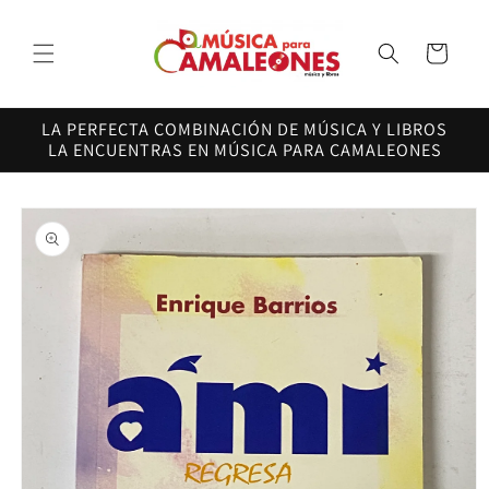
Ir
directamente
al contenido
Carrito
LA PERFECTA COMBINACIÓN DE MÚSICA Y LIBROS
LA ENCUENTRAS EN MÚSICA PARA CAMALEONES
Ir
directamente
a la
información
del producto