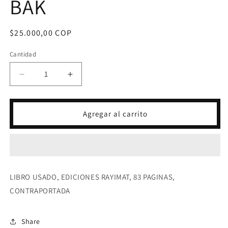
BAK
Precio
$25.000,00 COP
habitual
Cantidad
Reducir
Aumentar
cantidad
cantidad
para
para
ALQUIMIA
ALQUIMIA
Agregar al carrito
DE
DE
LA
LA
PROSPERIDAD-
PROSPERIDAD-
POR
POR
SI-
SI-
BAK
BAK
LIBRO USADO, EDICIONES RAYIMAT, 83 PAGINAS,
CONTRAPORTADA
Share