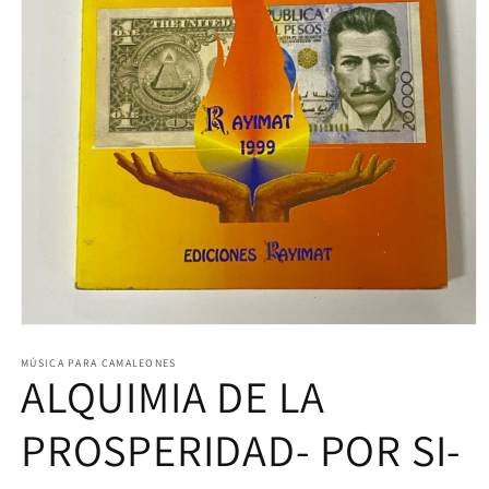
Abrir
elemento
multimedia
MÚSICA PARA CAMALEONES
ALQUIMIA DE LA
1
en
una
ventana
PROSPERIDAD- POR SI-
modal