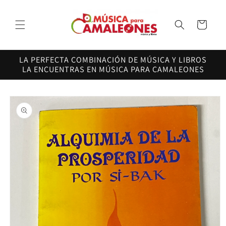
Ir
directamente
al contenido
Carrito
LA PERFECTA COMBINACIÓN DE MÚSICA Y LIBROS
LA ENCUENTRAS EN MÚSICA PARA CAMALEONES
Ir
directamente
a la
información
del producto