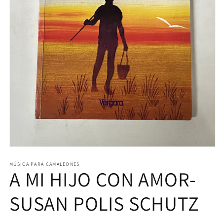
Abrir
elemento
multimedia
MÚSICA PARA CAMALEONES
A MI HIJO CON AMOR-
1
en
una
ventana
SUSAN POLIS SCHUTZ
modal