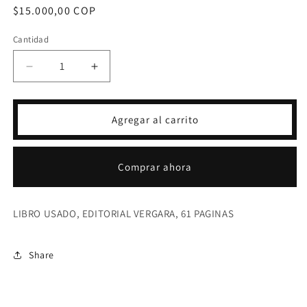
Precio
$15.000,00 COP
habitual
Cantidad
Reducir
Aumentar
cantidad
cantidad
para
para
A
A
Agregar al carrito
MI
MI
HIJO
HIJO
CON
CON
Comprar ahora
AMOR-
AMOR-
SUSAN
SUSAN
POLIS
POLIS
LIBRO USADO, EDITORIAL VERGARA, 61 PAGINAS
SCHUTZ
SCHUTZ
Share