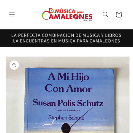
Ir
directamente
al contenido
Carrito
LA PERFECTA COMBINACIÓN DE MÚSICA Y LIBROS
LA ENCUENTRAS EN MÚSICA PARA CAMALEONES
Ir
directamente
a la
información
del producto