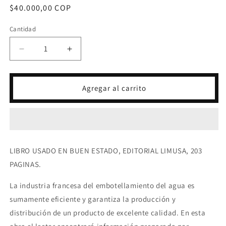
Precio
$40.000,00 COP
habitual
Cantidad
Reducir
Aumentar
cantidad
cantidad
para
para
AGUAS
AGUAS
Agregar al carrito
ENVASADAS
ENVASADAS
-
-
DEBORAH
DEBORAH
TAMPO
TAMPO
LIBRO USADO EN BUEN ESTADO, EDITORIAL LIMUSA, 203
PAGINAS.
La industria francesa del embotellamiento del agua es
sumamente eficiente y garantiza la producción y
distribución de un producto de excelente calidad. En esta