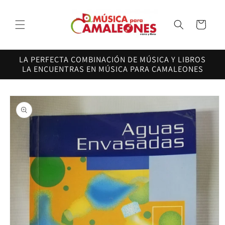
Ir
directamente
al contenido
Carrito
LA PERFECTA COMBINACIÓN DE MÚSICA Y LIBROS
LA ENCUENTRAS EN MÚSICA PARA CAMALEONES
Ir
directamente
a la
información
del producto