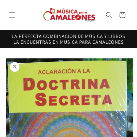
Ir
directamente
al contenido
Carrito
LA PERFECTA COMBINACIÓN DE MÚSICA Y LIBROS
LA ENCUENTRAS EN MÚSICA PARA CAMALEONES
Ir
directamente
a la
información
del producto