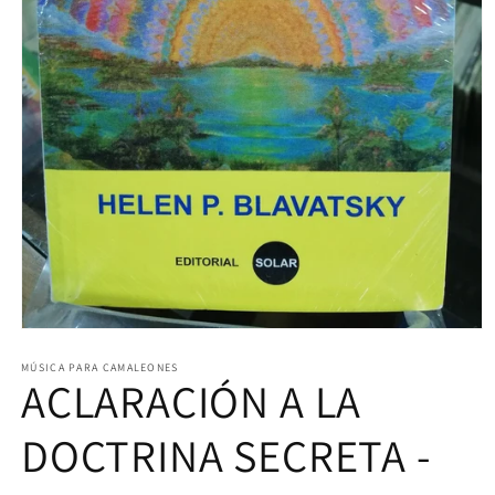
Abrir
elemento
multimedia
MÚSICA PARA CAMALEONES
ACLARACIÓN A LA
1
en
una
ventana
DOCTRINA SECRETA -
modal