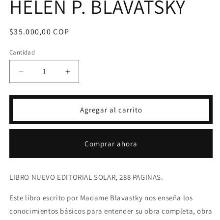
HELEN P. BLAVATSKY
Precio
$35.000,00 COP
habitual
Cantidad
Reducir
Aumentar
cantidad
cantidad
para
para
ACLARACIÓN
ACLARACIÓN
Agregar al carrito
A
A
LA
LA
DOCTRINA
DOCTRINA
Comprar ahora
SECRETA
SECRETA
-
-
HELEN
HELEN
LIBRO NUEVO EDITORIAL SOLAR, 288 PAGINAS.
P.
P.
BLAVATSKY
BLAVATSKY
Este libro escrito por Madame Blavastky nos enseña los
conocimientos básicos para entender su obra completa, obra