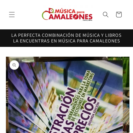
Ir
directamente
al contenido
Carrito
LA PERFECTA COMBINACIÓN DE MÚSICA Y LIBROS
LA ENCUENTRAS EN MÚSICA PARA CAMALEONES
Ir
directamente
a la
información
del producto