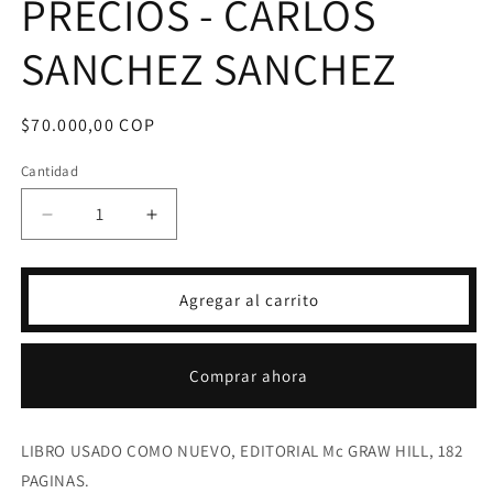
PRECIOS - CARLOS
SANCHEZ SANCHEZ
Precio
$70.000,00 COP
habitual
Cantidad
Reducir
Aumentar
cantidad
cantidad
para
para
ADMINISTRACIÓN
ADMINISTRACIÓN
Agregar al carrito
Y
Y
ESTRATEGIAS
ESTRATEGIAS
DE
DE
Comprar ahora
PRECIOS
PRECIOS
-
-
CARLOS
CARLOS
LIBRO USADO COMO NUEVO, EDITORIAL Mc GRAW HILL, 182
SANCHEZ
SANCHEZ
SANCHEZ
SANCHEZ
PAGINAS.