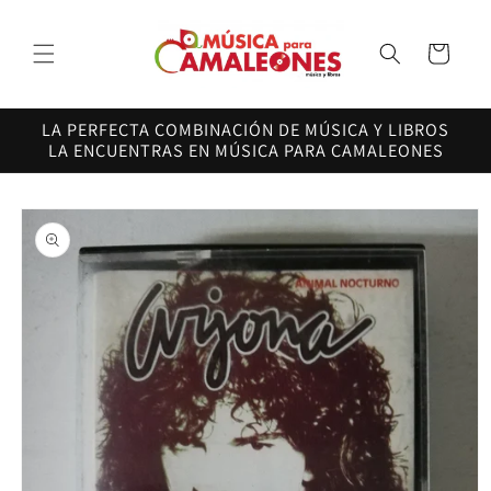
Ir
directamente
al contenido
Carrito
LA PERFECTA COMBINACIÓN DE MÚSICA Y LIBROS
LA ENCUENTRAS EN MÚSICA PARA CAMALEONES
Ir
directamente
a la
información
del producto