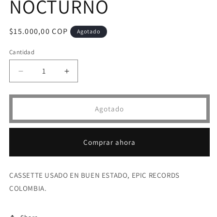
NOCTURNO
Precio
$15.000,00 COP
Agotado
habitual
Cantidad
Reducir
Aumentar
cantidad
cantidad
para
para
CASSETTE
CASSETTE
Agotado
RICARDO
RICARDO
ARJONA
ARJONA
-
-
Comprar ahora
ANIMAL
ANIMAL
NOCTURNO
NOCTURNO
CASSETTE USADO EN BUEN ESTADO, EPIC RECORDS
COLOMBIA.