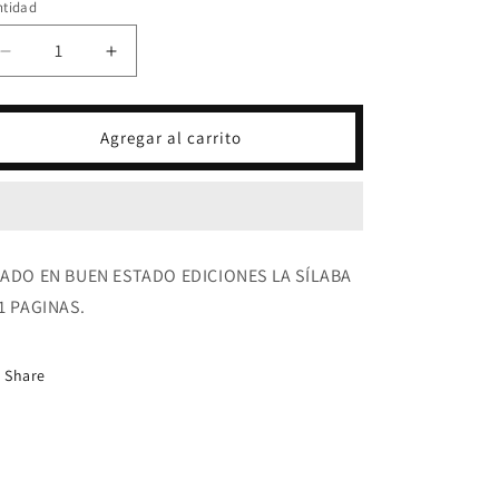
ntidad
Reducir
Aumentar
cantidad
cantidad
para
para
ALMADÍA
ALMADÍA
Agregar al carrito
-
-
JAVIER
JAVIER
TAFUR
TAFUR
ADO EN BUEN ESTADO EDICIONES LA SÍLABA
1 PAGINAS.
Share