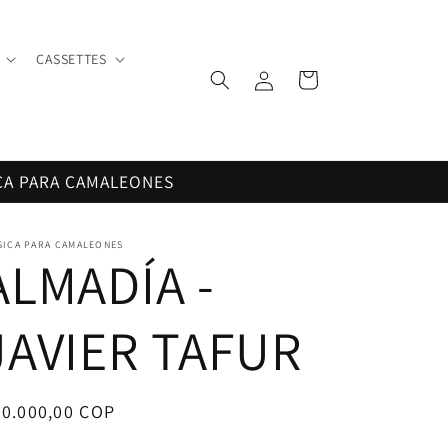
CASSETTES
Iniciar
Carrito
sesión
CA PARA CAMALEONES
SICA PARA CAMALEONES
ALMADÍA -
JAVIER TAFUR
ecio
20.000,00 COP
bitual