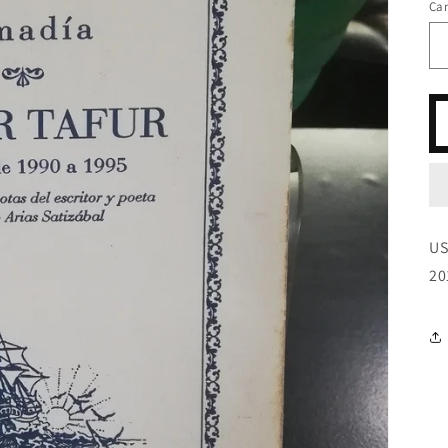
Ca
US
20