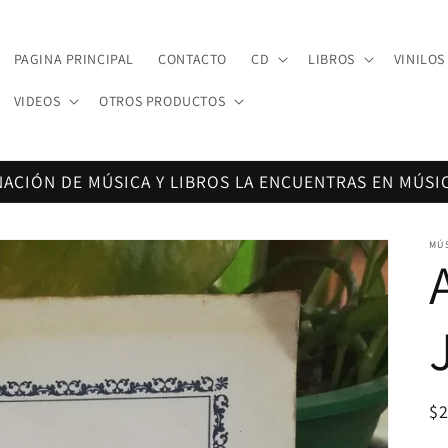
PAGINA PRINCIPAL
CONTACTO
CD
LIBROS
VINILOS
VIDEOS
OTROS PRODUCTOS
NACIÓN DE MÚSICA Y LIBROS LA ENCUENTRAS EN MÚSI
MÚ
Pr
$
ha