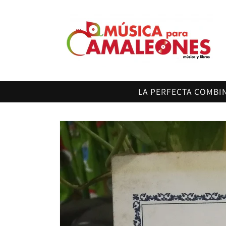
Ir
directamente
al contenido
LA PERFECTA COMBI
Ir
directamente
a la
información
del producto